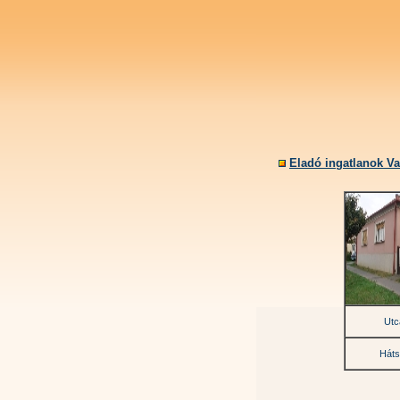
Eladó ingatlanok V
Utc
Háts