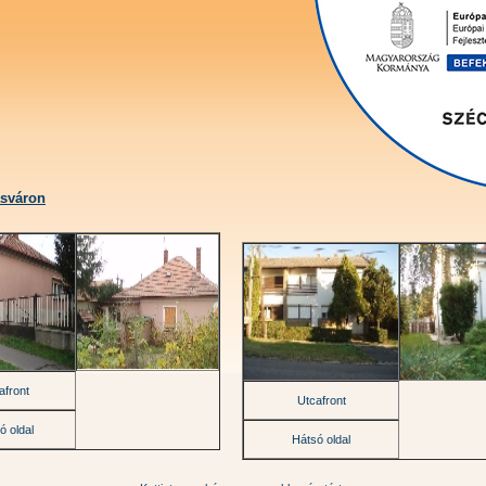
asváron
afront
Utcafront
ó oldal
Hátsó oldal