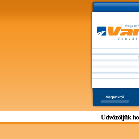
Üdvözöljük h