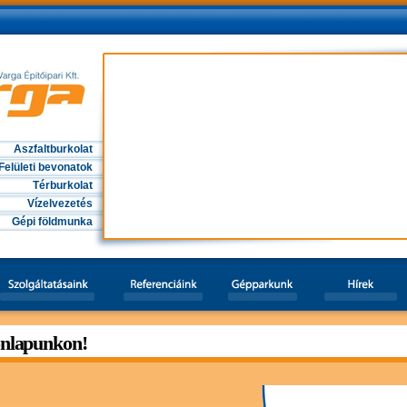
Aszfaltburkolat
Felületi bevonatok
Térburkolat
Vízelvezetés
Gépi földmunka
onlapunkon!